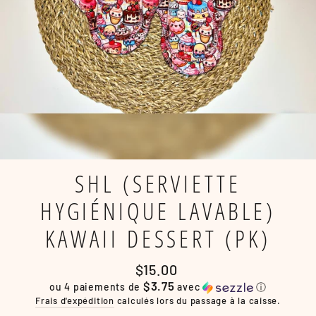
SHL (SERVIETTE
HYGIÉNIQUE LAVABLE)
KAWAII DESSERT (PK)
Prix
$15.00
régulier
$3.75
ou 4 paiements de
avec
ⓘ
Frais d'expédition
calculés lors du passage à la caisse.