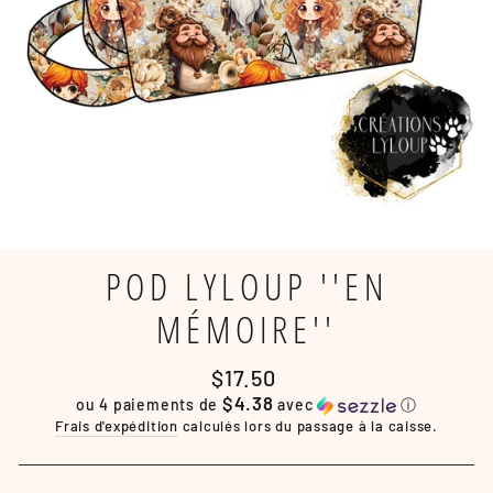
POD LYLOUP ''EN
MÉMOIRE''
Prix
$17.50
régulier
$4.38
ou 4 paiements de
avec
ⓘ
Frais d'expédition
calculés lors du passage à la caisse.