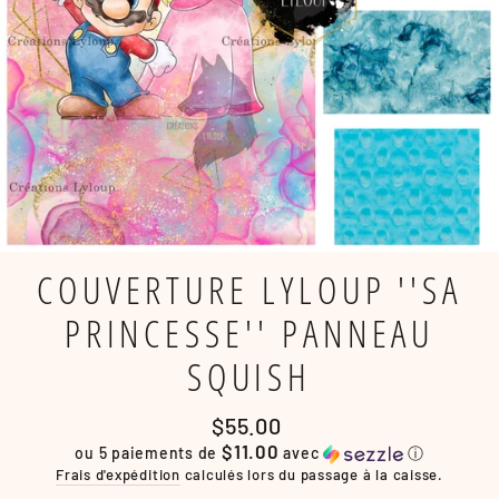
COUVERTURE LYLOUP ''SA
PRINCESSE'' PANNEAU
SQUISH
Prix
$55.00
régulier
$11.00
ou 5 paiements de
avec
ⓘ
Frais d'expédition
calculés lors du passage à la caisse.