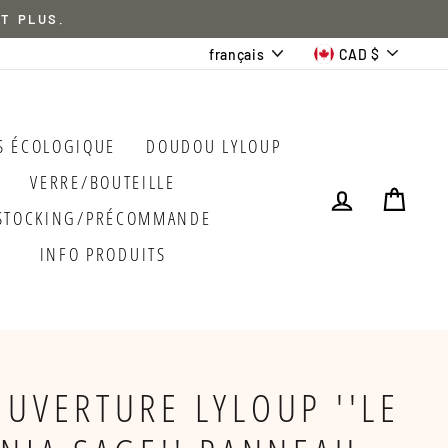
ET PLUS.
LANGUE
DEVISE
français
CAD $
S ÉCOLOGIQUE
DOUDOU LYLOUP
VERRE/BOUTEILLE
SE CONNEC
PANI
STOCKING/PRÉCOMMANDE
INFO PRODUITS
OUVERTURE LYLOUP ''LE