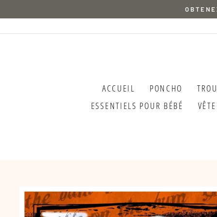
Passer
OBTENEZ
au
contenu
ACCUEIL
PONCHO
TRO
ESSENTIELS POUR BÉBÉ
VÊT