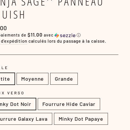
INJA SAGE'' PANNEAU
QUISH
.00
lier
$11.00
 paiements de
avec
ⓘ
 d'expédition
calculés lors du passage à la caisse.
LLE
tite
Moyenne
Grande
IX VERSO
nky Dot Noir
Fourrure Hide Caviar
urrure Galaxy Lava
Minky Dot Papaye