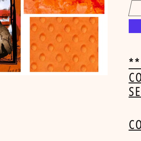
*
C
S
C