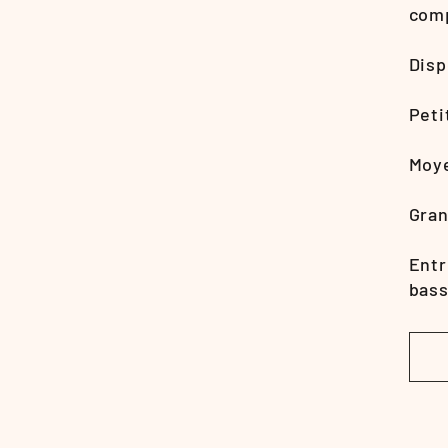
comp
Disp
Peti
Moye
Gran
Entr
bass