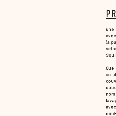
P
une 
avec
(à p
selo
Squi
Que 
au c
couv
douc
nomb
lava
avec
mink